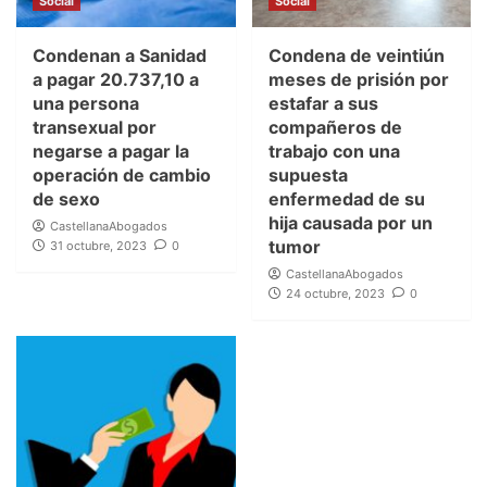
Social
Social
Condenan a Sanidad
Condena de veintiún
a pagar 20.737,10 a
meses de prisión por
una persona
estafar a sus
transexual por
compañeros de
negarse a pagar la
trabajo con una
operación de cambio
supuesta
de sexo
enfermedad de su
hija causada por un
CastellanaAbogados
tumor
31 octubre, 2023
0
CastellanaAbogados
24 octubre, 2023
0