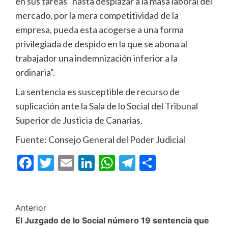
en sus tareas “hasta desplazar a la masa laboral del
mercado, por la mera competitividad de la
empresa, pueda esta acogerse a una forma
privilegiada de despido en la que se abona al
trabajador una indemnización inferior a la
ordinaria”.
La sentencia es susceptible de recurso de
suplicación ante la Sala de lo Social del Tribunal
Superior de Justicia de Canarias.
Fuente: Consejo General del Poder Judicial
Facebook
Twitter
Email
LinkedIn
WhatsApp
Telegram
Compartir
Post
Anterior
El Juzgado de lo Social número 19 sentencia que
Navigation