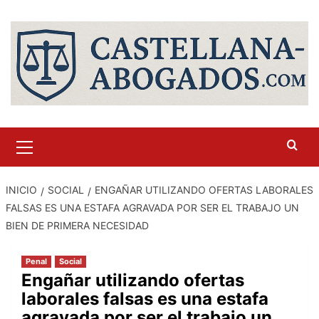
Saltar
al
contenido
Menú
primario
INICIO
SOCIAL
ENGAÑAR UTILIZANDO OFERTAS LABORALES
FALSAS ES UNA ESTAFA AGRAVADA POR SER EL TRABAJO UN
BIEN DE PRIMERA NECESIDAD
Penal
Social
Engañar utilizando ofertas
laborales falsas es una estafa
agravada por ser el trabajo un