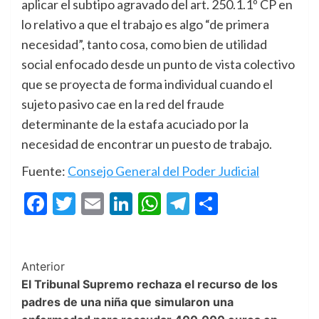
aplicar el subtipo agravado del art. 250.1.1º CP en
lo relativo a que el trabajo es algo “de primera
necesidad”, tanto cosa, como bien de utilidad
social enfocado desde un punto de vista colectivo
que se proyecta de forma individual cuando el
sujeto pasivo cae en la red del fraude
determinante de la estafa acuciado por la
necesidad de encontrar un puesto de trabajo.
Fuente:
Consejo General del Poder Judicial
Facebook
Twitter
Email
LinkedIn
WhatsApp
Telegram
Compartir
Post
Anterior
El Tribunal Supremo rechaza el recurso de los
Navigation
padres de una niña que simularon una