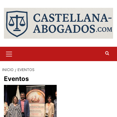
Saltar
al
contenido
Menú
primario
INICIO
EVENTOS
Eventos