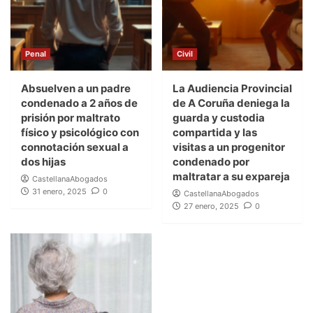
Penal
Civil
Absuelven a un padre
La Audiencia Provincial
condenado a 2 años de
de A Coruña deniega la
prisión por maltrato
guarda y custodia
físico y psicológico con
compartida y las
connotación sexual a
visitas a un progenitor
dos hijas
condenado por
maltratar a su expareja
CastellanaAbogados
31 enero, 2025
0
CastellanaAbogados
27 enero, 2025
0