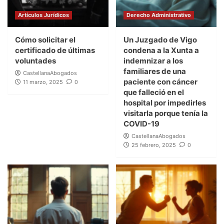
Artículos Jurídicos
Derecho Administrativo
Cómo solicitar el
Un Juzgado de Vigo
certificado de últimas
condena a la Xunta a
voluntades
indemnizar a los
familiares de una
CastellanaAbogados
paciente con cáncer
11 marzo, 2025
0
que falleció en el
hospital por impedirles
visitarla porque tenía la
COVID-19
CastellanaAbogados
25 febrero, 2025
0