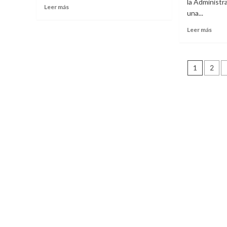
la Administr
Leer más
una...
Leer más
Pagi
1
2
de
entr