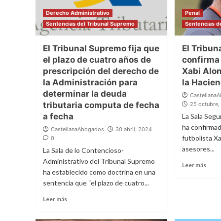
Derecho Administrativo
Penal
Sentencias del Tribunal Supremo
Sentencias d
El Tribunal Supremo fija que
El Tribu
el plazo de cuatro años de
confirma 
prescripción del derecho de
Xabi Alon
la Administración para
la Hacie
determinar la deuda
Castellana
tributaria computa de fecha
25 octubre
a fecha
La Sala Segu
ha confirmad
CastellanaAbogados
30 abril, 2024
futbolista X
0
asesores...
La Sala de lo Contencioso-
Administrativo del Tribunal Supremo
Leer más
ha establecido como doctrina en una
sentencia que “el plazo de cuatro...
Leer más