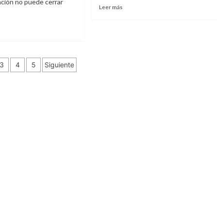
ación no puede cerrar
Leer más
nación
3
4
5
Siguiente
adas