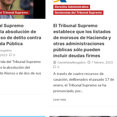
Derecho Administrativo
el Tribunal Supremo
Sentencias del Tribunal Supremo
nal Supremo
El Tribunal Supremo
la absolución de
establece que los listados
so de delito contra
de morosos de Hacienda y
nda Pública
otras administraciones
públicas sólo pueden
Abogados
incluir deudas firmes
, 2023
0
nda del Tribunal Supremo
CastellanaAbogados
7 febrero, 2023
o la absolución del
0
abi Alonso y de dos de sus
A través de cuatro recursos de
casación, deliberados el pasado 17 de
enero, el Tribunal Supremo se ha
pronunciado, por...
Leer más