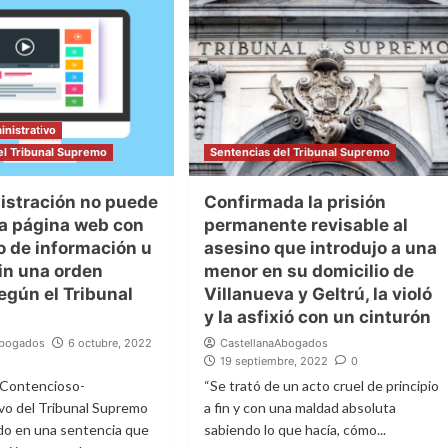
nistrativo
el Tribunal Supremo
Sentencias del Tribunal Supremo
istración no puede
Confirmada la prisión
na página web con
permanente revisable al
o de información u
asesino que introdujo a una
in una orden
menor en su domicilio de
según el Tribunal
Villanueva y Geltrú, la violó
y la asfixió con un cinturón
Abogados
6 octubre, 2022
CastellanaAbogados
19 septiembre, 2022
0
o Contencioso-
“Se trató de un acto cruel de principio
vo del Tribunal Supremo
a fin y con una maldad absoluta
do en una sentencia que
sabiendo lo que hacía, cómo...