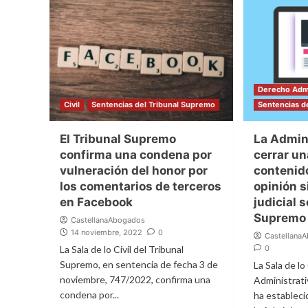
Derecho Admi
Civil
Sentencias del Tribunal Supremo
Sentencias d
El Tribunal Supremo
La Admin
confirma una condena por
cerrar u
vulneración del honor por
contenid
los comentarios de terceros
opinión s
en Facebook
judicial 
Supremo
CastellanaAbogados
14 noviembre, 2022
0
Castellana
La Sala de lo Civil del Tribunal
0
Supremo, en sentencia de fecha 3 de
La Sala de l
noviembre, 747/2022, confirma una
Administrati
condena por...
ha estableci