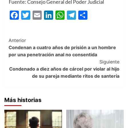
Fuente: Consejo General del Poder Judicial
Facebook
Twitter
Email
LinkedIn
WhatsApp
Telegram
Compartir
Post
Anterior
Condenan a cuatro años de prisión a un hombre
Navigation
por una penetración anal no consentida
Siguiente
Condenado a diez años de cárcel por violar al hijo
de su pareja mediante ritos de santería
Más historias