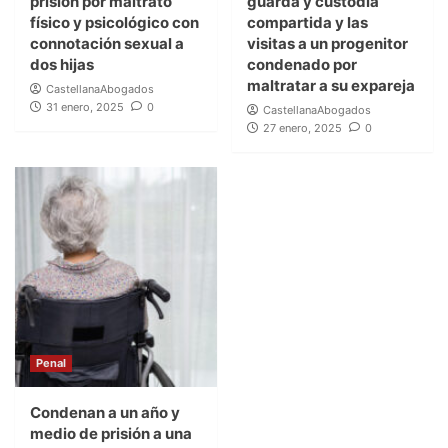
prisión por maltrato
guarda y custodia
físico y psicológico con
compartida y las
connotación sexual a
visitas a un progenitor
dos hijas
condenado por
maltratar a su expareja
CastellanaAbogados
31 enero, 2025
0
CastellanaAbogados
27 enero, 2025
0
Penal
Condenan a un año y
medio de prisión a una