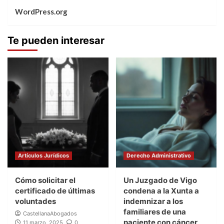
WordPress.org
Te pueden interesar
Artículos Jurídicos
Derecho Administrativo
Cómo solicitar el
Un Juzgado de Vigo
certificado de últimas
condena a la Xunta a
voluntades
indemnizar a los
familiares de una
CastellanaAbogados
paciente con cáncer
11 marzo, 2025
0