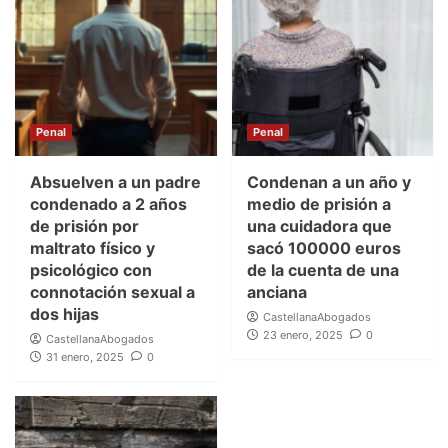
Penal
Penal
Absuelven a un padre
Condenan a un año y
condenado a 2 años
medio de prisión a
de prisión por
una cuidadora que
maltrato físico y
sacó 100000 euros
psicológico con
de la cuenta de una
connotación sexual a
anciana
dos hijas
CastellanaAbogados
23 enero, 2025
0
CastellanaAbogados
31 enero, 2025
0