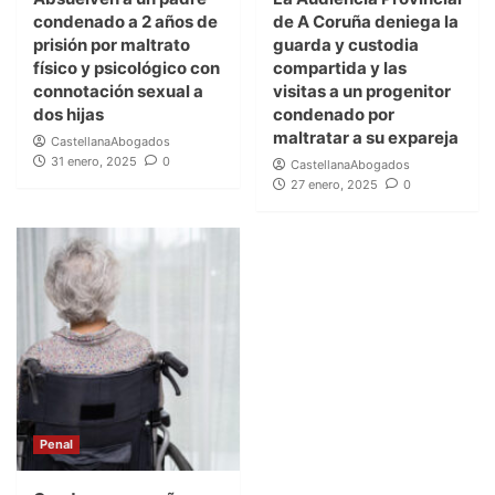
condenado a 2 años de
de A Coruña deniega la
prisión por maltrato
guarda y custodia
físico y psicológico con
compartida y las
connotación sexual a
visitas a un progenitor
dos hijas
condenado por
maltratar a su expareja
CastellanaAbogados
31 enero, 2025
0
CastellanaAbogados
27 enero, 2025
0
Penal