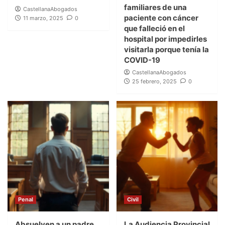
familiares de una
CastellanaAbogados
paciente con cáncer
11 marzo, 2025
0
que falleció en el
hospital por impedirles
visitarla porque tenía la
COVID-19
CastellanaAbogados
25 febrero, 2025
0
Penal
Civil
Absuelven a un padre
La Audiencia Provincial