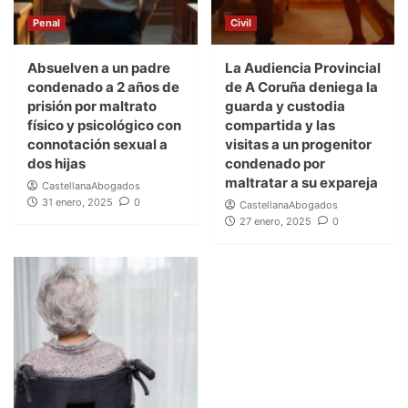
Penal
Civil
Absuelven a un padre
La Audiencia Provincial
condenado a 2 años de
de A Coruña deniega la
prisión por maltrato
guarda y custodia
físico y psicológico con
compartida y las
connotación sexual a
visitas a un progenitor
dos hijas
condenado por
maltratar a su expareja
CastellanaAbogados
31 enero, 2025
0
CastellanaAbogados
27 enero, 2025
0