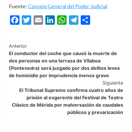
Fuente:
Consejo General del Poder Judicial
Facebook
Twitter
Email
LinkedIn
WhatsApp
Telegram
Compartir
Post
Anterior
El conductor del coche que causó la muerte de
Navigation
dos personas en una terraza de Vilaboa
(Pontevedra) será juzgado por dos delitos leves
de homicidio por imprudencia menos grave
Siguiente
El Tribunal Supremo confirma cuatro años de
prisión al exgerente del Festival de Teatro
Clásico de Mérida por malversación de caudales
públicos y prevaricación