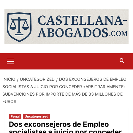
Saltar
al
contenido
Menú
primario
INICIO
UNCATEGORIZED
DOS EXCONSEJEROS DE EMPLEO
SOCIALISTAS A JUICIO POR CONCEDER «ARBITRARIAMENTE»
SUBVENCIONES POR IMPORTE DE MÁS DE 33 MILLONES DE
EUROS
Penal
Uncategorized
Dos exconsejeros de Empleo
socialistas a juicio por conceder