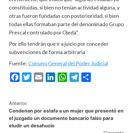
constituidas, si bien no tenían actividad alguna, y
otras fueron fundadas con posterioridad, si bien
todas ellas formaban parte del denominado Grupo
Prescal controlado por Ojeda”.
Por ello tendrán que ir a juicio por conceder
subvenciones de forma arbitraria
Fuente:
Consejo General del Poder Judicial
Facebook
Twitter
Email
LinkedIn
WhatsApp
Telegram
Compartir
Post
Anterior
Condenan por estafa a un mujer que presentó en
Navigation
el juzgado un documento bancario falso para
eludir un desahucio
Siguiente