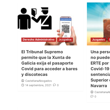
Derecho Administrativo
Juzgados
Juzgados
El Tribunal Supremo
Una pers
permite que la Xunta de
no puede 
Galicia exija el pasaporte
ERTE por
Covid para acceder a bares
Covid-19
y discotecas
sentencia
Superior 
CastellanaAbogados
Navarra
14 septiembre, 2021
0
Castellana
0