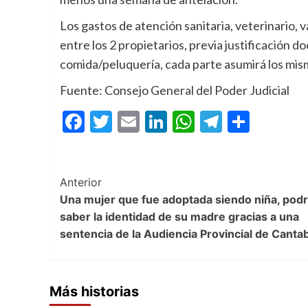
Los gastos de atención sanitaria, veterinario, 
entre los 2 propietarios, previa justificación d
comida/peluquería, cada parte asumirá los mis
Fuente: Consejo General del Poder Judicial
Facebook
Twitter
Email
LinkedIn
WhatsApp
Telegra
Compa
Post
Anterior
Una mujer que fue adoptada siendo niña, pod
Navigation
saber la identidad de su madre gracias a una
sentencia de la Audiencia Provincial de Cantab
Más historias