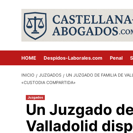
Saltar
al
contenido
HOME
Despidos-Laborales.com
Penal
S
INICIO
JUZGADOS
UN JUZGADO DE FAMILIA DE VA
«CUSTODIA COMPARTIDA»
Juzgados
Un Juzgado de
Valladolid dis