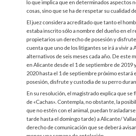
lo que implica que en determinados aspectos no
cosas, sino que se ha de respetar su cualidad de
El juez considera acreditado que tanto el homb
estaba inscrito sólo a nombre del dueño en el r
propietarios un derecho de posesión y disfrute
cuenta que uno de los litigantes se irá a vivir a
alternativos de seis meses cada año. De este 
en Alicante desde el 1 de septiembre de 2019 y
2020 hasta el 1 de septiembre próximo estará e
posesión, disfrute y custodia de su perro dura
En su resolución, el magistrado explica que se 
de «Cachas». Contempla, no obstante, la posibil
que no estén con el animal, puedan trasladarse 
tarde hasta el domingo tarde) a Alicante/ Valla
derecho de comunicación que se deberá avisar, 
menos una semana de antelación.