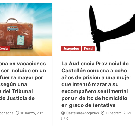
Social
Juzgados
Penal
ona en vacaciones
La Audiencia Provincial de
ser incluido en un
Castellón condena a ocho
 fuerza mayor por
años de prisión a una mujer
 según una
que intentó matar a su
 del Tribunal
excompañero sentimental
de Justicia de
por un delito de homicidio
en grado de tentativa
Abogados
16 marzo, 2021
CastellanaAbogados
15 febrero, 2021
0