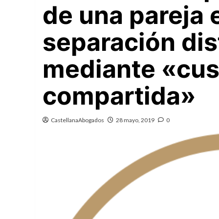
de una pareja 
separación dis
mediante «cus
compartida»
CastellanaAbogados
28 mayo, 2019
0