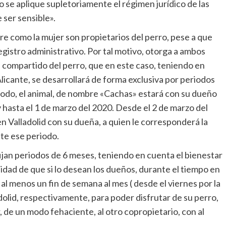
 se aplique supletoriamente el régimen jurídico de las
 ser sensible».
re como la mujer son propietarios del perro, pese a que
egistro administrativo. Por tal motivo, otorga a ambos
 compartido del perro, que en este caso, teniendo en
 Alicante, se desarrollará de forma exclusiva por periodos
modo, el animal, de nombre «Cachas» estará con su dueño
 hasta el 1 de marzo del 2020. Desde el 2 de marzo del
n Valladolid con su dueña, a quien le corresponderá la
nte ese periodo.
fijan periodos de 6 meses, teniendo en cuenta el bienestar
idad de que si lo desean los dueños, durante el tiempo en
al menos un fin de semana al mes ( desde el viernes por la
dolid, respectivamente, para poder disfrutar de su perro,
de un modo fehaciente, al otro copropietario, con al