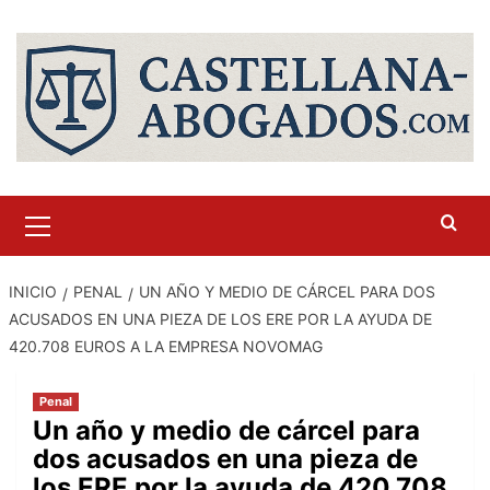
Saltar
al
contenido
Menú
primario
INICIO
PENAL
UN AÑO Y MEDIO DE CÁRCEL PARA DOS
ACUSADOS EN UNA PIEZA DE LOS ERE POR LA AYUDA DE
420.708 EUROS A LA EMPRESA NOVOMAG
Penal
Un año y medio de cárcel para
dos acusados en una pieza de
los ERE por la ayuda de 420.708