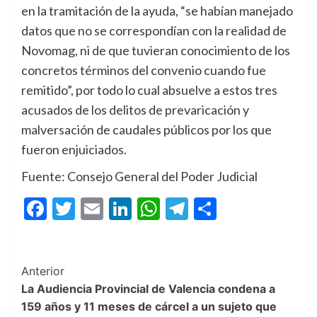
en la tramitación de la ayuda, “se habían manejado
datos que no se correspondían con la realidad de
Novomag, ni de que tuvieran conocimiento de los
concretos términos del convenio cuando fue
remitido”, por todo lo cual absuelve a estos tres
acusados de los delitos de prevaricación y
malversación de caudales públicos por los que
fueron enjuiciados.
Fuente: Consejo General del Poder Judicial
Facebook
Twitter
Email
LinkedIn
WhatsApp
Telegram
Compartir
Post
Anterior
La Audiencia Provincial de Valencia condena a
Navigation
159 años y 11 meses de cárcel a un sujeto que