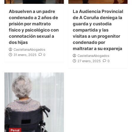
Absuelven a un padre
La Audiencia Provincial
condenado a 2 años de
de A Coruña deniega la
prisión por maltrato
guarda y custodia
físico y psicológico con
compartida y las
connotación sexual a
visitas a un progenitor
dos hijas
condenado por
maltratar a su expareja
CastellanaAbogados
31 enero, 2025
0
CastellanaAbogados
27 enero, 2025
0
Penal