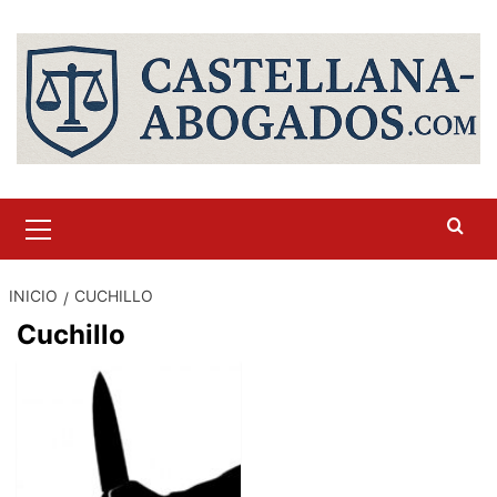
Saltar
al
contenido
Menú
primario
INICIO
CUCHILLO
Cuchillo