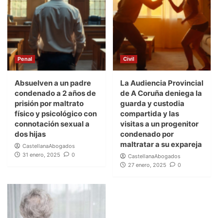
Penal
Civil
Absuelven a un padre
La Audiencia Provincial
condenado a 2 años de
de A Coruña deniega la
prisión por maltrato
guarda y custodia
físico y psicológico con
compartida y las
connotación sexual a
visitas a un progenitor
dos hijas
condenado por
maltratar a su expareja
CastellanaAbogados
31 enero, 2025
0
CastellanaAbogados
27 enero, 2025
0