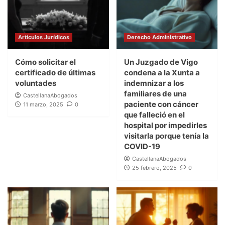
Artículos Jurídicos
Derecho Administrativo
Cómo solicitar el
Un Juzgado de Vigo
certificado de últimas
condena a la Xunta a
voluntades
indemnizar a los
familiares de una
CastellanaAbogados
paciente con cáncer
11 marzo, 2025
0
que falleció en el
hospital por impedirles
visitarla porque tenía la
COVID-19
CastellanaAbogados
25 febrero, 2025
0