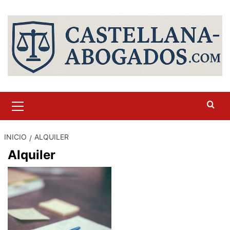
Saltar
al
contenido
Menú
primario
INICIO
ALQUILER
Alquiler