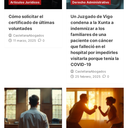
Artículos Jurídicos
Derecho Administrativo
Cómo solicitar el
Un Juzgado de Vigo
certificado de últimas
condena a la Xunta a
voluntades
indemnizar a los
familiares de una
CastellanaAbogados
paciente con cáncer
11 marzo, 2025
0
que falleció en el
hospital por impedirles
visitarla porque tenía la
COVID-19
CastellanaAbogados
25 febrero, 2025
0