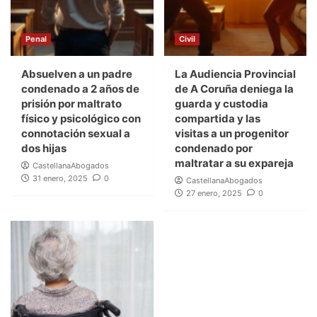
Penal
Civil
Absuelven a un padre
La Audiencia Provincial
condenado a 2 años de
de A Coruña deniega la
prisión por maltrato
guarda y custodia
físico y psicológico con
compartida y las
connotación sexual a
visitas a un progenitor
dos hijas
condenado por
maltratar a su expareja
CastellanaAbogados
31 enero, 2025
0
CastellanaAbogados
27 enero, 2025
0