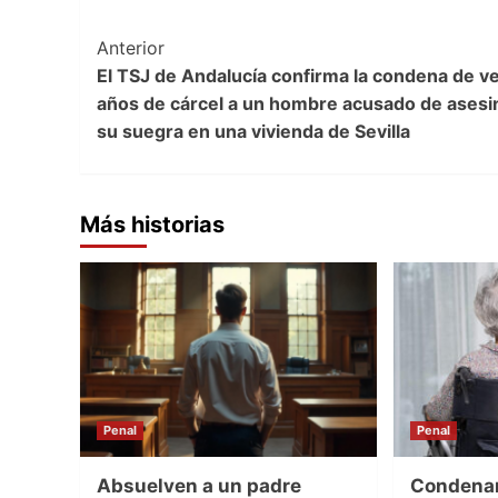
Post
Anterior
El TSJ de Andalucía confirma la condena de ve
Navigation
años de cárcel a un hombre acusado de asesi
su suegra en una vivienda de Sevilla
Más historias
Penal
Penal
Absuelven a un padre
Condenan