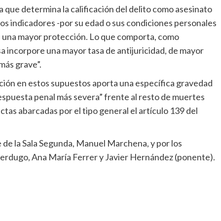
 que determina la calificación del delito como asesinato
s indicadores -por su edad o sus condiciones personales
e una mayor protección. Lo que comporta, como
 incorpore una mayor tasa de antijuricidad, de mayor
 más grave”.
ción en estos supuestos aporta una específica gravedad
respuesta penal más severa” frente al resto de muertes
tas abarcadas por el tipo general el artículo 139 del
e de la Sala Segunda, Manuel Marchena, y por los
rdugo, Ana María Ferrer y Javier Hernández (ponente).
m
rtir