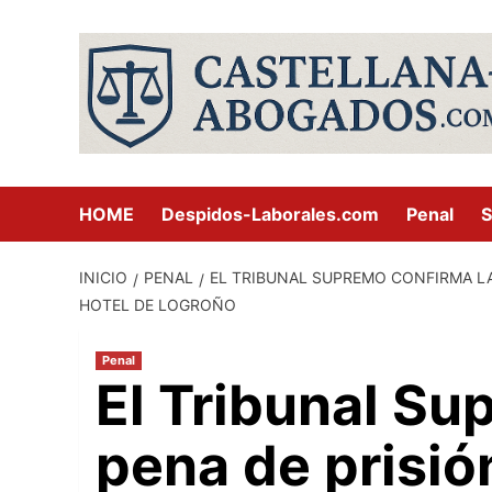
Saltar
al
contenido
HOME
Despidos-Laborales.com
Penal
S
INICIO
PENAL
EL TRIBUNAL SUPREMO CONFIRMA LA
HOTEL DE LOGROÑO
Penal
El Tribunal Su
pena de prisi