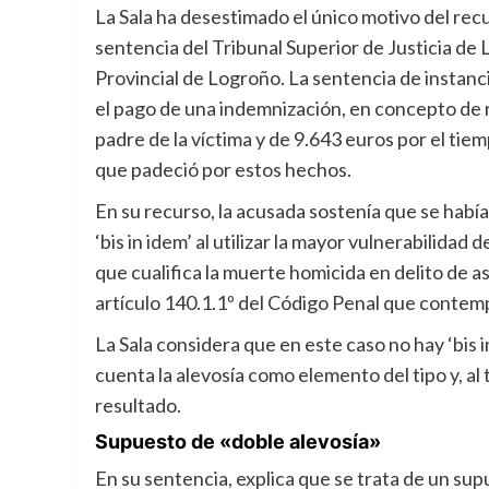
La Sala ha desestimado el único motivo del rec
sentencia del Tribunal Superior de Justicia de 
Provincial de Logroño. La sentencia de instanc
el pago de una indemnización, en concepto de r
padre de la víctima y de 9.643 euros por el tie
que padeció por estos hechos.
En su recurso, la acusada sostenía que se había 
‘bis in idem’ al utilizar la mayor vulnerabilidad 
que cualifica la muerte homicida en delito de as
artículo 140.1.1º del Código Penal que contem
La Sala considera que en este caso no hay ‘bis 
cuenta la alevosía como elemento del tipo y, a
resultado.
Supuesto de «doble alevosía»
En su sentencia, explica que se trata de un sup