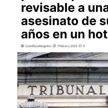
revisable a un
asesinato de s
años en un hot
CastellanaAbogados
7 febrero, 2023
0