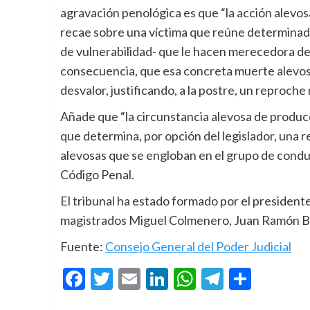
agravación penológica es que “la acción alevosa
recae sobre una víctima que reúne determinado
de vulnerabilidad- que le hacen merecedora d
consecuencia, que esa concreta muerte alevosa
desvalor, justificando, a la postre, un reproche
Añade que “la circunstancia alevosa de produc
que determina, por opción del legislador, una 
alevosas que se engloban en el grupo de conduc
Código Penal.
El tribunal ha estado formado por el president
magistrados Miguel Colmenero, Juan Ramón Be
Fuente:
Consejo General del Poder Judicial
Facebook
Twitter
Email
LinkedIn
WhatsApp
Telegra
Compa