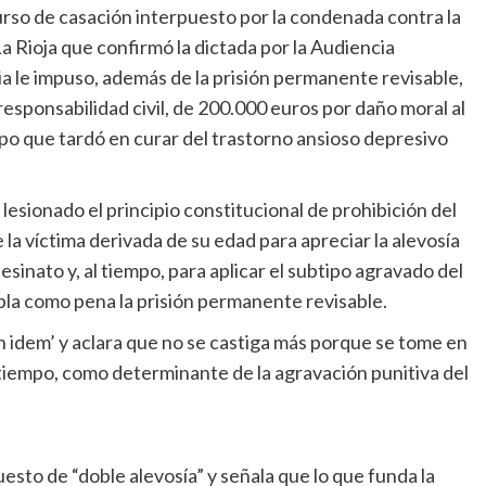
urso de casación interpuesto por la condenada contra la
La Rioja que confirmó la dictada por la Audiencia
ia le impuso, además de la prisión permanente revisable,
esponsabilidad civil, de 200.000 euros por daño moral al
mpo que tardó en curar del trastorno ansioso depresivo
lesionado el principio constitucional de prohibición del
de la víctima derivada de su edad para apreciar la alevosía
esinato y, al tiempo, para aplicar el subtipo agravado del
pla como pena la prisión permanente revisable.
in idem’ y aclara que no se castiga más porque se tome en
l tiempo, como determinante de la agravación punitiva del
uesto de “doble alevosía” y señala que lo que funda la