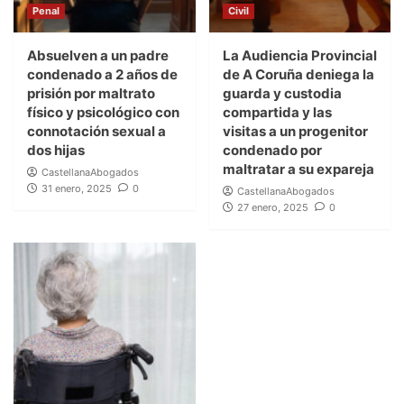
Penal
Civil
Absuelven a un padre
La Audiencia Provincial
condenado a 2 años de
de A Coruña deniega la
prisión por maltrato
guarda y custodia
físico y psicológico con
compartida y las
connotación sexual a
visitas a un progenitor
dos hijas
condenado por
maltratar a su expareja
CastellanaAbogados
31 enero, 2025
0
CastellanaAbogados
27 enero, 2025
0