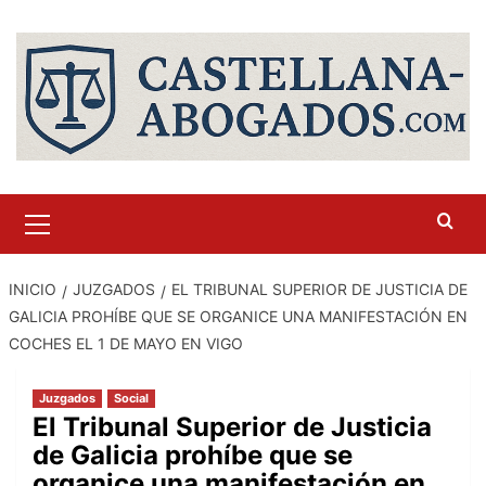
Saltar
al
contenido
Menú
primario
INICIO
JUZGADOS
EL TRIBUNAL SUPERIOR DE JUSTICIA DE
GALICIA PROHÍBE QUE SE ORGANICE UNA MANIFESTACIÓN EN
COCHES EL 1 DE MAYO EN VIGO
Juzgados
Social
El Tribunal Superior de Justicia
de Galicia prohíbe que se
organice una manifestación en