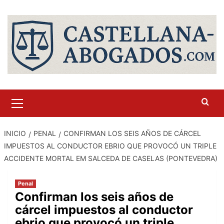
Saltar
al
contenido
Menú
primario
INICIO
PENAL
CONFIRMAN LOS SEIS AÑOS DE CÁRCEL
IMPUESTOS AL CONDUCTOR EBRIO QUE PROVOCÓ UN TRIPLE
ACCIDENTE MORTAL EM SALCEDA DE CASELAS (PONTEVEDRA)
Penal
Confirman los seis años de
cárcel impuestos al conductor
ebrio que provocó un triple