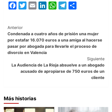
Facebook
Twitter
Email
LinkedIn
WhatsApp
Telegram
Compartir
Post
Anterior
Condenada a cuatro años de prisión una mujer
Navigation
por estafar 16.070 euros a una amiga al hacerse
pasar por abogada para llevarle el proceso de
divorcio en Valencia
Siguiente
La Audiencia de La Rioja absuelve a un abogado
acusado de apropiarse de 750 euros de un
cliente
Más historias