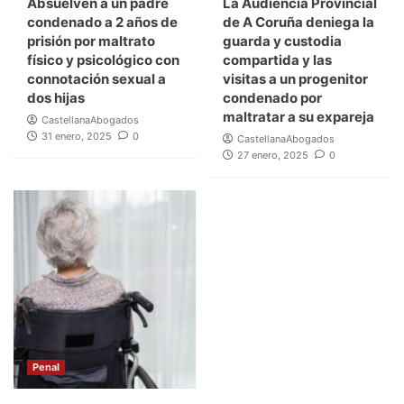
Absuelven a un padre
La Audiencia Provincial
condenado a 2 años de
de A Coruña deniega la
prisión por maltrato
guarda y custodia
físico y psicológico con
compartida y las
connotación sexual a
visitas a un progenitor
dos hijas
condenado por
maltratar a su expareja
CastellanaAbogados
31 enero, 2025
0
CastellanaAbogados
27 enero, 2025
0
Penal