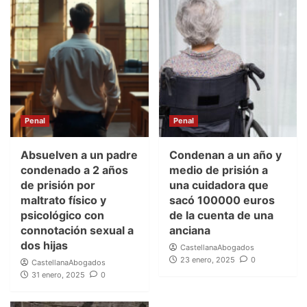
Penal
Penal
Absuelven a un padre
Condenan a un año y
condenado a 2 años
medio de prisión a
de prisión por
una cuidadora que
maltrato físico y
sacó 100000 euros
psicológico con
de la cuenta de una
connotación sexual a
anciana
dos hijas
CastellanaAbogados
23 enero, 2025
0
CastellanaAbogados
31 enero, 2025
0