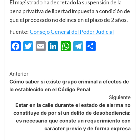
El magistrado ha decretado la suspensión de la
pena privativa de libertad impuesta a condición de
que el procesado no delinca en el plazo de 2 años.
Fuente:
Consejo General del Poder Judicial
Facebook
Twitter
Email
LinkedIn
WhatsApp
Telegram
Compartir
Post
Anterior
Cómo saber si existe grupo criminal a efectos de
Navigation
lo establecido en el Código Penal
Siguiente
Estar en la calle durante el estado de alarma no
constituye de por sí un delito de desobediencia:
es necesario que conste un requerimiento con
carácter previo y de forma expresa