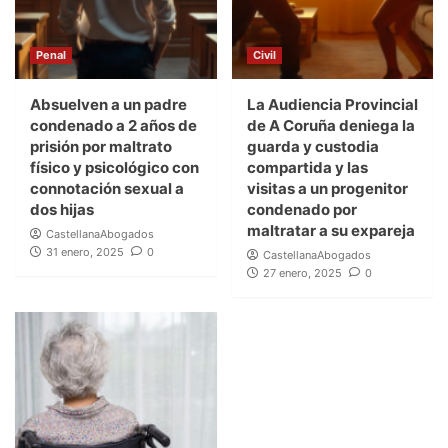
Penal
Civil
Absuelven a un padre
La Audiencia Provincial
condenado a 2 años de
de A Coruña deniega la
prisión por maltrato
guarda y custodia
físico y psicológico con
compartida y las
connotación sexual a
visitas a un progenitor
dos hijas
condenado por
maltratar a su expareja
CastellanaAbogados
31 enero, 2025
0
CastellanaAbogados
27 enero, 2025
0