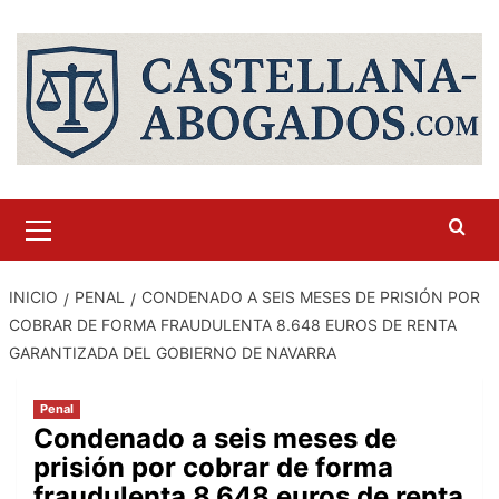
Saltar
al
contenido
Menú
primario
INICIO
PENAL
CONDENADO A SEIS MESES DE PRISIÓN POR
COBRAR DE FORMA FRAUDULENTA 8.648 EUROS DE RENTA
GARANTIZADA DEL GOBIERNO DE NAVARRA
Penal
Condenado a seis meses de
prisión por cobrar de forma
fraudulenta 8.648 euros de renta