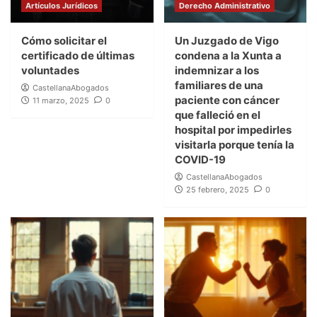
Artículos Jurídicos
Derecho Administrativo
Cómo solicitar el
Un Juzgado de Vigo
certificado de últimas
condena a la Xunta a
voluntades
indemnizar a los
familiares de una
CastellanaAbogados
paciente con cáncer
11 marzo, 2025
0
que falleció en el
hospital por impedirles
visitarla porque tenía la
COVID-19
CastellanaAbogados
25 febrero, 2025
0