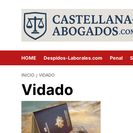
Saltar
al
contenido
HOME
Despidos-Laborales.com
Penal
S
INICIO
VIDADO
Vidado