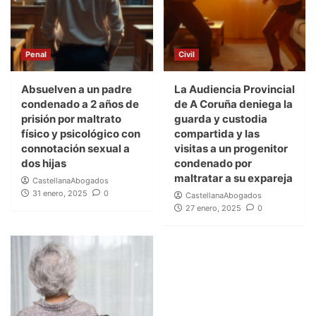
Penal
Civil
Absuelven a un padre
La Audiencia Provincial
condenado a 2 años de
de A Coruña deniega la
prisión por maltrato
guarda y custodia
físico y psicológico con
compartida y las
connotación sexual a
visitas a un progenitor
dos hijas
condenado por
maltratar a su expareja
CastellanaAbogados
31 enero, 2025
0
CastellanaAbogados
27 enero, 2025
0