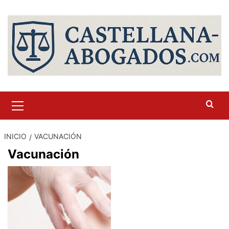
Saltar
al
contenido
Menú
primario
INICIO
VACUNACIÓN
Vacunación