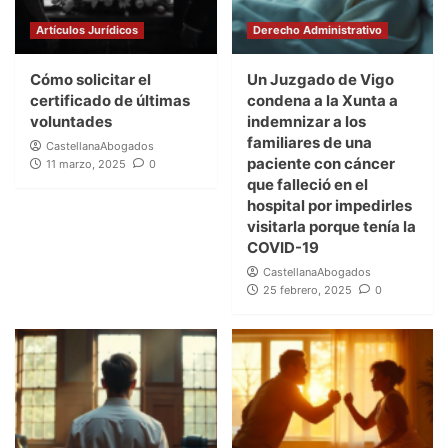
Artículos Jurídicos
Derecho Administrativo
Cómo solicitar el
Un Juzgado de Vigo
certificado de últimas
condena a la Xunta a
voluntades
indemnizar a los
familiares de una
CastellanaAbogados
paciente con cáncer
11 marzo, 2025
0
que falleció en el
hospital por impedirles
visitarla porque tenía la
COVID-19
CastellanaAbogados
25 febrero, 2025
0