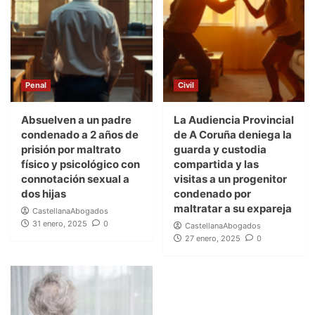
Penal
Civil
Absuelven a un padre
La Audiencia Provincial
condenado a 2 años de
de A Coruña deniega la
prisión por maltrato
guarda y custodia
físico y psicológico con
compartida y las
connotación sexual a
visitas a un progenitor
dos hijas
condenado por
maltratar a su expareja
CastellanaAbogados
31 enero, 2025
0
CastellanaAbogados
27 enero, 2025
0