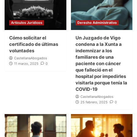
Artículos Jurídicos
Derecho Administrativo
Cómo solicitar el
Un Juzgado de Vigo
certificado de últimas
condena a la Xunta a
voluntades
indemnizar a los
familiares de una
CastellanaAbogados
paciente con cáncer
11 marzo, 2025
0
que falleció en el
hospital por impedirles
visitarla porque tenía la
COVID-19
CastellanaAbogados
25 febrero, 2025
0