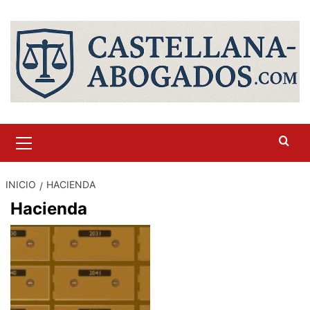
Saltar
al
contenido
Menú
primario
INICIO
HACIENDA
Hacienda