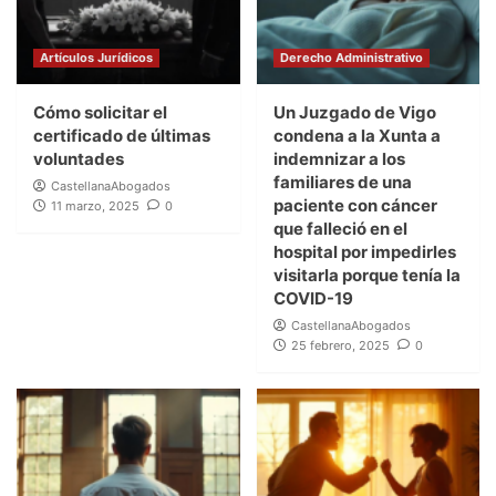
Artículos Jurídicos
Derecho Administrativo
Cómo solicitar el
Un Juzgado de Vigo
certificado de últimas
condena a la Xunta a
voluntades
indemnizar a los
familiares de una
CastellanaAbogados
paciente con cáncer
11 marzo, 2025
0
que falleció en el
hospital por impedirles
visitarla porque tenía la
COVID-19
CastellanaAbogados
25 febrero, 2025
0