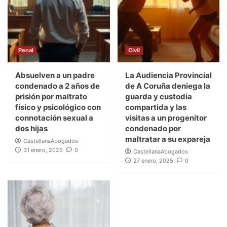
Penal
Civil
Absuelven a un padre
La Audiencia Provincial
condenado a 2 años de
de A Coruña deniega la
prisión por maltrato
guarda y custodia
físico y psicológico con
compartida y las
connotación sexual a
visitas a un progenitor
dos hijas
condenado por
maltratar a su expareja
CastellanaAbogados
31 enero, 2025
0
CastellanaAbogados
27 enero, 2025
0