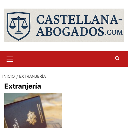
Saltar
al
contenido
Menú
primario
INICIO
EXTRANJERÍA
Extranjería