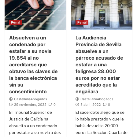
Penal
Penal
Absuelven a un
La Audiencia
condenado por
Provincia de Sevilla
estafar a su novia
absuelve a un
19.854 al no
párroco acusado de
acreditarse que
estafar a una
obtuvo las claves de
feligresa 28.000
la banca electrónica
euros por no estar
sin su
acreditado que la
consentimiento
engañara
CastellanaAbogados
CastellanaAbogados
29 noviembre, 2022
0
5 abril, 2022
0
El Tribunal Superior de
El sacerdote alegó que se
Justicia de Galicia ha
lo había prestado y que le
absuelto a un condenado
había devuelto 20.000
por estafar a su novia a dos
euros La Sección Cuarta de