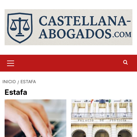
Saltar
al
contenido
Menú
primario
INICIO
ESTAFA
Estafa