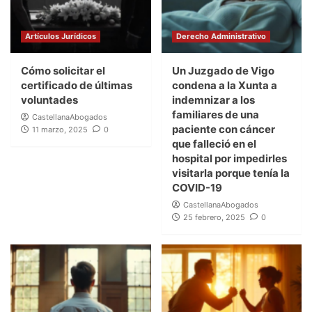
Artículos Jurídicos
Derecho Administrativo
Cómo solicitar el
Un Juzgado de Vigo
certificado de últimas
condena a la Xunta a
voluntades
indemnizar a los
familiares de una
CastellanaAbogados
paciente con cáncer
11 marzo, 2025
0
que falleció en el
hospital por impedirles
visitarla porque tenía la
COVID-19
CastellanaAbogados
25 febrero, 2025
0