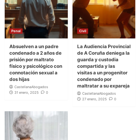
Penal
Civil
Absuelven a un padre
La Audiencia Provincial
condenado a 2 años de
de A Coruña deniega la
prisión por maltrato
guarda y custodia
físico y psicológico con
compartida y las
connotación sexual a
visitas a un progenitor
dos hijas
condenado por
maltratar a su expareja
CastellanaAbogados
31 enero, 2025
0
CastellanaAbogados
27 enero, 2025
0