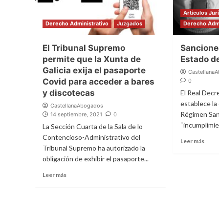
Artículos Jur
Derecho Administrativo
Juzgados
Derecho Admi
El Tribunal Supremo
Sanciones
permite que la Xunta de
Estado d
Galicia exija el pasaporte
Castellana
Covid para acceder a bares
0
y discotecas
El Real Decre
establece la
CastellanaAbogados
Régimen San
14 septiembre, 2021
0
“incumplimien
La Sección Cuarta de la Sala de lo
Contencioso-Administrativo del
Leer más
Tribunal Supremo ha autorizado la
obligación de exhibir el pasaporte...
Leer más