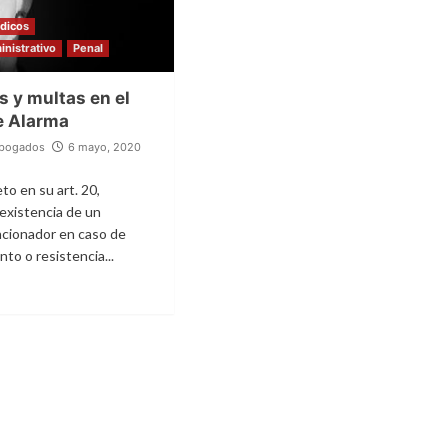
ídicos
nistrativo
Penal
 y multas en el
e Alarma
Abogados
6 mayo, 2020
to en su art. 20,
 existencia de un
cionador en caso de
to o resistencia...