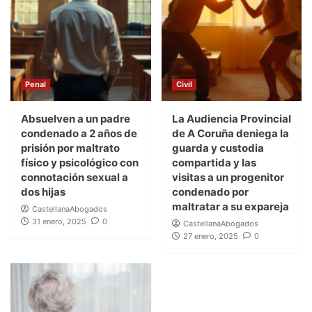
Penal
Civil
Absuelven a un padre
La Audiencia Provincial
condenado a 2 años de
de A Coruña deniega la
prisión por maltrato
guarda y custodia
físico y psicológico con
compartida y las
connotación sexual a
visitas a un progenitor
dos hijas
condenado por
maltratar a su expareja
CastellanaAbogados
31 enero, 2025
0
CastellanaAbogados
27 enero, 2025
0