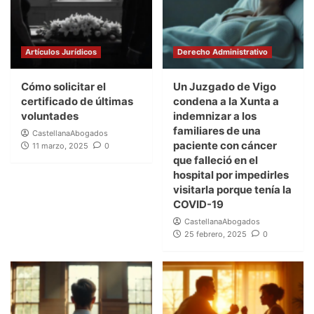
Artículos Jurídicos
Derecho Administrativo
Cómo solicitar el
Un Juzgado de Vigo
certificado de últimas
condena a la Xunta a
voluntades
indemnizar a los
familiares de una
CastellanaAbogados
paciente con cáncer
11 marzo, 2025
0
que falleció en el
hospital por impedirles
visitarla porque tenía la
COVID-19
CastellanaAbogados
25 febrero, 2025
0