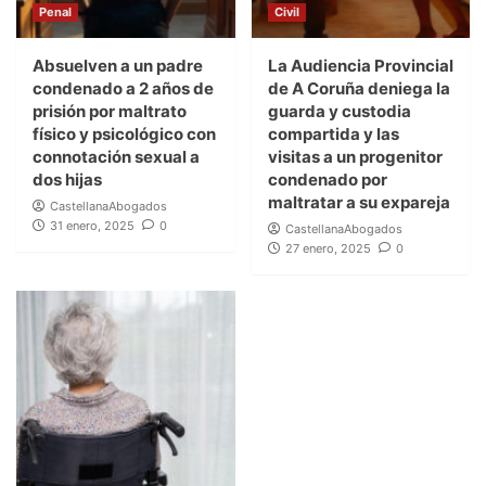
Penal
Civil
Absuelven a un padre
La Audiencia Provincial
condenado a 2 años de
de A Coruña deniega la
prisión por maltrato
guarda y custodia
físico y psicológico con
compartida y las
connotación sexual a
visitas a un progenitor
dos hijas
condenado por
maltratar a su expareja
CastellanaAbogados
31 enero, 2025
0
CastellanaAbogados
27 enero, 2025
0